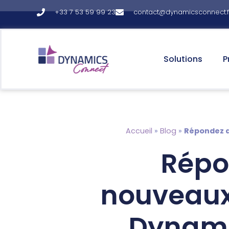
+33 7 53 59 99 23
contact@dynamicsconnect.f
principal
Solutions
P
Accueil
»
Blog
»
Répondez a
Répo
nouveaux 
Dynami