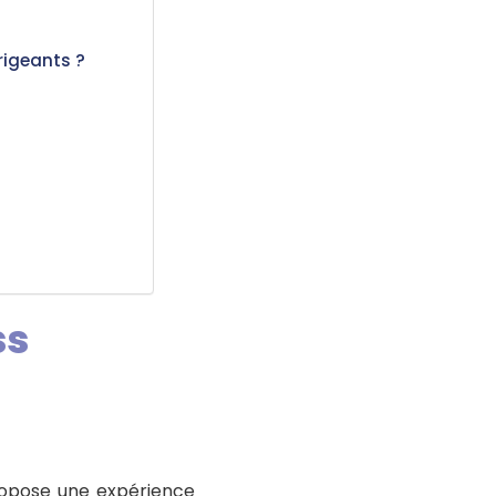
rigeants ?
ss
opose une expérience