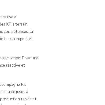
n native à
es KPIs terrain.
es compétences, la
iciter un expert via
ne survienne. Pour une
nce réactive et
 accompagne les
 initiale jusqu’à
 production rapide et