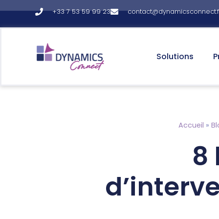
+33 7 53 59 99 23
contact@dynamicsconnect.f
principal
Solutions
P
Accueil
»
Bl
8 
d’interv