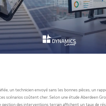
fiée, un technicien envoyé sans les bonnes pièces, un rapp
 ces scénarios coûtent cher. Selon une étude Aberdeen Gro
de gestion des interventions terrain affichent un taux de ré