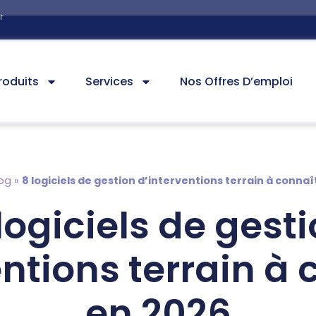
r
roduits
Services
Nos Offres D’emploi
og
»
8 logiciels de gestion d’interventions terrain à connaî
logiciels de gest
entions terrain à 
en 2026