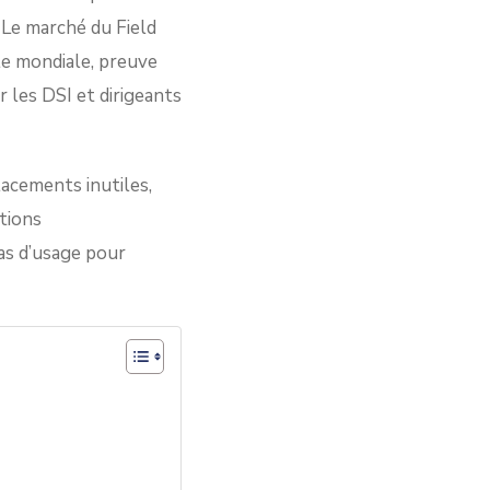
 Le marché du Field
le mondiale, preuve
r les DSI et dirigeants
lacements inutiles,
utions
cas d’usage pour