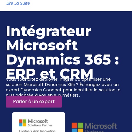
Lire La Suite
Intégrateur
Microsoft
Dynamics 365 :
ERP et CRM
Vous souhaitez déployer, migrer ou optimiser une
solution Microsoft Dynamics 365 ? Échangez avec un
expert Dynamics Connect pour identifier la solution la
plus adaptée à vos enjeux métiers.
Parler à un expert