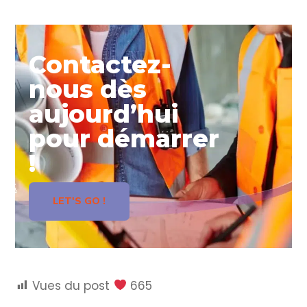
Contactez-
nous dès
aujourd’hui
pour démarrer
!
LET'S GO !
Vues du post
665