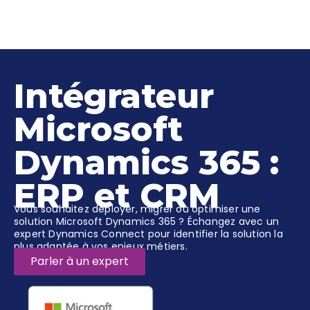
Intégrateur
Microsoft
Dynamics 365 :
ERP et CRM
Vous souhaitez déployer, migrer ou optimiser une
solution Microsoft Dynamics 365 ? Échangez avec un
expert Dynamics Connect pour identifier la solution la
plus adaptée à vos enjeux métiers.
Parler à un expert