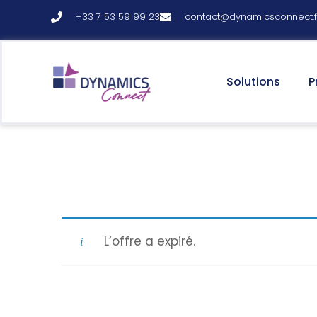
+33 7 53 59 99 23
contact@dynamicsconnect.f
principal
Solutions
P
L’offre a expiré.