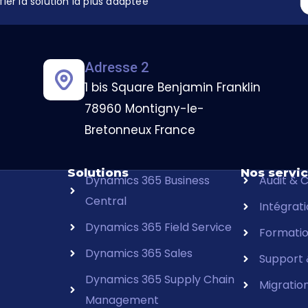
er la solution la plus adaptée
Adresse 2
1 bis Square Benjamin Franklin
78960 Montigny-le-
Bretonneux France
Solutions
Nos servi
Dynamics 365 Business
Audit & C
Central
Intégrat
Dynamics 365 Field Service
Formati
Dynamics 365 Sales
Support
Dynamics 365 Supply Chain
Migratio
Management