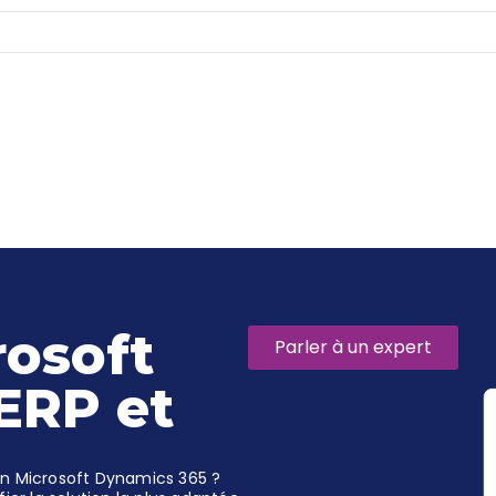
rosoft
Parler à un expert
ERP et
on Microsoft Dynamics 365 ?