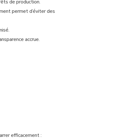
rêts de production.
ment permet d’éviter des
misé.
transparence accrue.
rrer efficacement :