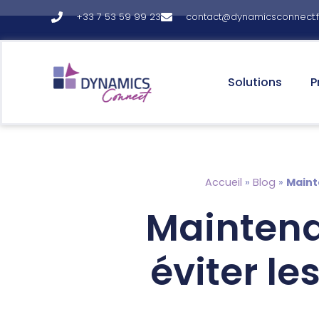
+33 7 53 59 99 23
contact@dynamicsconnect.f
principal
Solutions
P
Accueil
»
Blog
»
Maint
Maintena
éviter l