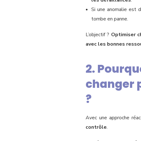
les défaillances
.
Si une anomalie est 
tombe en panne.
L’objectif ?
Optimiser c
avec les bonnes resso
2. Pourqu
changer p
?
Avec une approche réact
contrôle
.