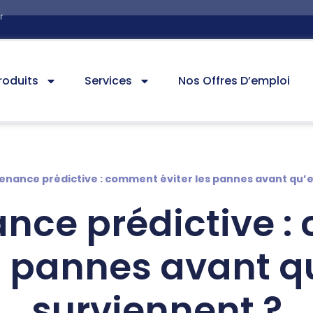
r
roduits
Services
Nos Offres D’emploi
enance prédictive : comment éviter les pannes avant qu’e
nce prédictive 
es pannes avant qu
surviennent ?