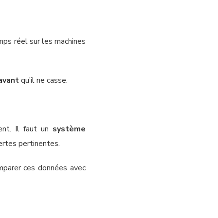
mps réel sur les machines
avant
qu’il ne casse.
ent. Il faut un
système
lertes pertinentes.
mparer ces données avec